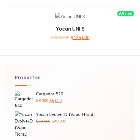
¡Oferta!
Yocan UNI S
$
200,000
$
125,000
Productos
Cargador 510
$
8,000
$
5,000
Yocan Evolve-D (Vapo Floral)
$
60,000
$
40,000