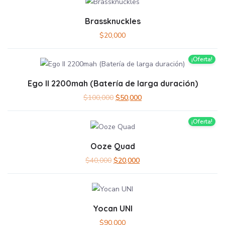
Brassknuckles
$
20,000
¡Oferta!
Ego II 2200mah (Batería de larga duración)
$
100,000
$
50,000
¡Oferta!
Ooze Quad
$
40,000
$
20,000
Yocan UNI
$
90,000