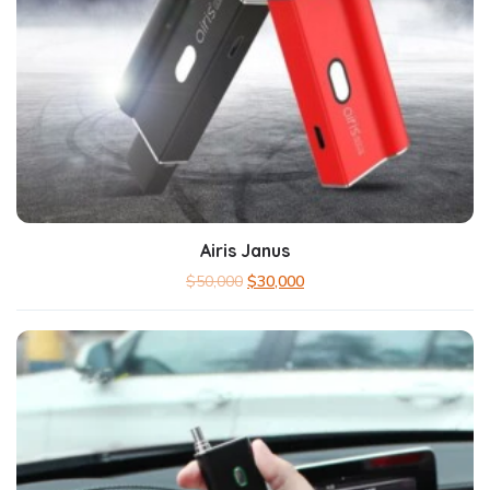
Airis Janus
$
50,000
$
30,000