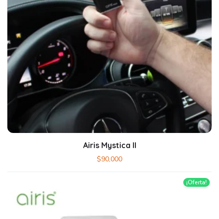
Airis Mystica II
$
90,000
¡Oferta!